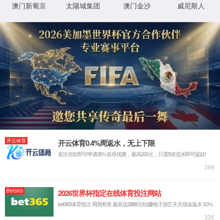
德阳华谊兄弟星剧场