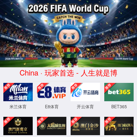
beat·365体育(亚洲)-唯一官方网站
经典案例
剧场剧院
会议会展
文旅夜游
教育系统
星级酒店
体育场馆
海外项目