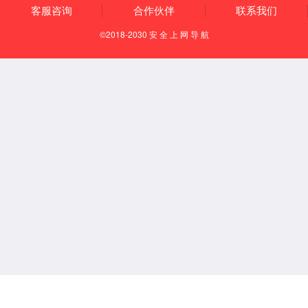
北京市文化中心
介休文化艺术中心
西藏大剧院
首页
上一页
1
2
下一页
尾页
媒体关注